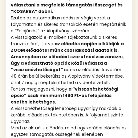
választani a megfelelő támogatási összeget és
’’KOSÁRBA” dobni.
Ezután az automatikus rendszer végig vezet a
folyamaton és sikeres tranzakció esetén megtörténik
a ’’Felajánlás” az Alapítvány számára.
A visszaigazoló e-mailben tájékoztatunk a sikeres
tranzakcióról, illetve
az előadás napján elküldjük a
ZOOM előadótermünk csatlakozási adatait is.
Amennyiben az előadást szeretnéd visszanézni,
úgy a választható opciók közül válaszd a
’’visszanézhetőséget” is
, és az előadást követően
48 órán belül bekerülsz az Alapítvány Videótermébe,
ahol 7 napig megtekintheted a videofelvételt.
Fontos megjegyezni, hogy
a ’’visszanézhetőségi
opció” csak minimum 1480 Ft-os felajánlás
esetén lehetséges.
A visszanézhetőségi lehetőség ugyanígy működik a
korábbi előadások tekintetében is. A folyamat szinte
ugyanaz.
Mind az aktuális előadás, mind egy korábbi előadás az
egyszeri támogatás összegének ellenében