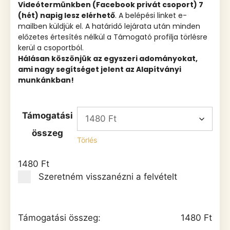
Videótermünkben (Facebook privát csoport) 7
(hét) napig lesz elérhető
. A belépési linket e-
mailben küldjük el. A határidő lejárata után minden
előzetes értesítés nélkül a Támogató profilja törlésre
kerül a csoportból.
Hálásan köszönjük az egyszeri adományokat,
ami nagy segítséget jelent az Alapítványi
munkánkban!
Támogatási
összeg
Törlés
1480
Ft
Szeretném visszanézni a felvételt
Támogatási összeg:
1480
Ft