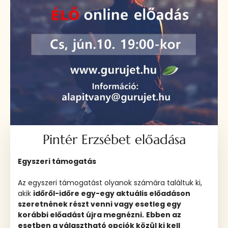
Pintér Erzsébet előadása
Egyszeri támogatás
Az egyszeri támogatást olyanok számára találtuk ki,
akik
időről-időre egy-egy aktuális előadáson
szeretnének részt venni vagy esetleg egy
korábbi előadást újra megnézni.
Ebben az
esetben a választható opciók közül ki kell