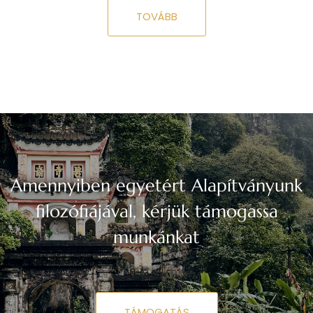
TOVÁBB
Amennyiben egyetért Alapítványunk
filozófiájával, kérjük támogassa
munkánkat
TÁMOGATÁS