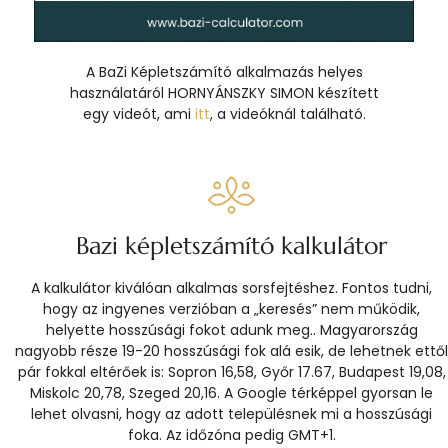
A BaZi Képletszámító alkalmazás helyes
használatáról HORNYÁNSZKY SIMON készített
egy videót, ami
itt
, a videóknál található.
Bazi képletszámító kalkulátor
A kalkulátor kiválóan alkalmas sorsfejtéshez. Fontos tudni,
hogy az ingyenes verzióban a „keresés” nem működik,
helyette hosszúsági fokot adunk meg.. Magyarország
nagyobb része 19-20 hosszúsági fok alá esik, de lehetnek ettől
pár fokkal eltérőek is: Sopron 16,58, Győr 17.67, Budapest 19,08,
Miskolc 20,78, Szeged 20,16. A Google térképpel gyorsan le
lehet olvasni, hogy az adott településnek mi a hosszúsági
foka. Az időzóna pedig GMT+1.