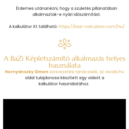
Érdemes utánanézni, hogy a születés pillanatában
alkalmaztak-e nyári időszámítást.
A kalkulátor itt található:
https://bazi-calculator.com/hu/
A BaZi Képletszámító alkalmazás helyes
használata
Hornyánszky Simon
sorsvezetési tanácsadó, az
osvalo.hu
oldal tulajdonosa készített egy videót a
kalkulátor használatához.