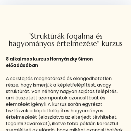
"Struktúrák fogalma és
hagyományos értelmezése" kurzus
8 alkalmas kurzus Hornyászky Simon
előadásában
A sorsfejtés meghatározó és elengedhetetlen
része, hogy ismerjük a képletfelépítést, avagy
struktúrát. Van néhány nagyon sajátos felépítés,
ami összetett szempontok azonosítását és
elemzését igényli. A kurzus során egyrészt
tisztázzuk a képletfelépítés hagyományos
értelmezését (eloszlatva az elterjedt tévhiteket,
fogalmi zavarokat), illetve több példán keresztül
szemlélteti az előadó, hogy miként azonosíthatóak