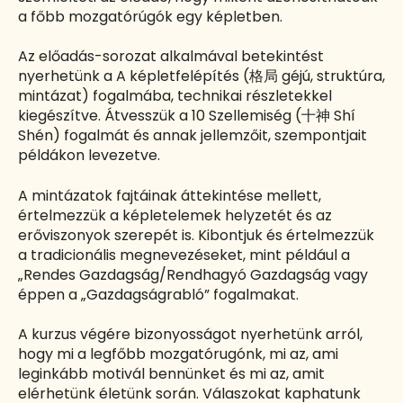
a főbb mozgatórúgók egy képletben.
Az előadás-sorozat alkalmával betekintést
nyerhetünk a A képletfelépítés (
géjú, struktúra,
格局
mintázat) fogalmába, technikai részletekkel
kiegészítve. Átvesszük a 10 Szellemiség (
Shí
十神
Shén) fogalmát és annak jellemzőit, szempontjait
példákon levezetve.
A mintázatok fajtáinak áttekintése mellett,
értelmezzük a képletelemek helyzetét és az
erőviszonyok szerepét is. Kibontjuk és értelmezzük
a tradicionális megnevezéseket, mint például a
„Rendes Gazdagság/Rendhagyó Gazdagság vagy
éppen a „Gazdagságrabló” fogalmakat.
A kurzus végére bizonyosságot nyerhetünk arról,
hogy mi a legfőbb mozgatórugónk, mi az, ami
leginkább motivál bennünket és mi az, amit
elérhetünk életünk során. Válaszokat kaphatunk