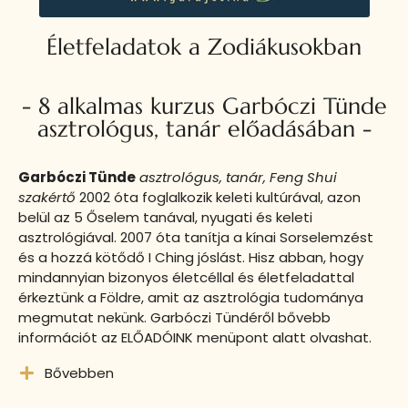
Életfeladatok a Zodiákusokban
- 8 alkalmas kurzus Garbóczi Tünde
asztrológus, tanár előadásában -
Garbóczi Tünde
asztrológus, tanár, Feng Shui
szakértő
2002 óta foglalkozik keleti kultúrával, azon
belül az 5 Őselem tanával, nyugati és keleti
asztrológiával. 2007 óta tanítja a kínai Sorselemzést
és a hozzá kötődő I Ching jóslást. Hisz abban, hogy
mindannyian bizonyos életcéllal és életfeladattal
érkeztünk a Földre, amit az asztrológia tudománya
megmutat nekünk. Garbóczi Tündéről bővebb
információt az ELŐADÓINK menüpont alatt olvashat.
Bővebben