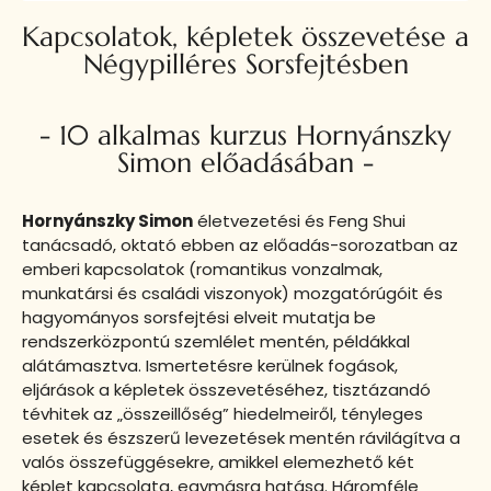
Kapcsolatok, képletek összevetése a
Négypilléres Sorsfejtésben
- 10 alkalmas kurzus Hornyánszky
Simon előadásában -
Hornyánszky Simon
életvezetési és Feng Shui
tanácsadó, oktató ebben az előadás-sorozatban az
emberi kapcsolatok (romantikus vonzalmak,
munkatársi és családi viszonyok) mozgatórúgóit és
hagyományos sorsfejtési elveit mutatja be
rendszerközpontú szemlélet mentén, példákkal
alátámasztva. Ismertetésre kerülnek fogások,
eljárások a képletek összevetéséhez, tisztázandó
tévhitek az „összeillőség” hiedelmeiről, tényleges
esetek és észszerű levezetések mentén rávilágítva a
valós összefüggésekre, amikkel elemezhető két
képlet kapcsolata, egymásra hatása. Háromféle