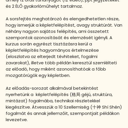
és 2 ÉLŐ gyakorlóműhelyt tartalmaz.
A sorsfejtés meghatározó és elengedhetetlen része,
hogy ismerjük a képletfelépítést, avagy struktúrát. Van
néhány nagyon sajátos felépítés, ami összetett
szempontok azonosítását és elemzését igényli. A
kurzus során egyrészt tisztázásra kerül a
képletfelépítés hagyományos értelmezése
(eloszlatva az elterjedt tévhiteket, fogalmi
zavarokat), illetve több példán keresztül szemlélteti
az előadó, hogy miként azonosíthatóak a főbb
mozgatórúgók egy képletben.
Az előadás-sorozat alkalmával betekintést
nyerhetünk a képletfelépítés (格局 géjú, struktúra,
mintázat) fogalmába, technikai részletekkel
kiegészítve. Átvesszük a 10 Szellemiség (十神 Shí Shén)
fogalmát és annak jellemzőit, szempontjait példákon
levezetve.