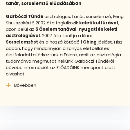
tanár, sorselemző előadásában
Garbóczi Tünde
asztrológus, tanár, sorselemző, Feng
Shui szakértő 2002 óta foglalkozik
keleti kultúrával
,
azon belül az
5 Őselem tanával
,
nyugati és keleti
asztrológiával
. 2007 óta tanítja a kínai
Sorselemzést
és a hozzá kötődő
I Ching
jóslást. Hisz
abban, hogy mindannyian bizonyos életcéllal és
életfeladattal érkeztünk a Földre, amit az asztrológia
tudománya megmutat nekünk. Garbóczi Tündéről
bővebb információt az ELŐADÓINK menüpont alatt
olvashat.
Bővebben