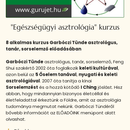
"Egészségügyi asztrológia" kurzus
8 alkalmas kurzus Garbóczi Tünde asztrológus,
tanár, sorselemző előadásában
Garbóczi Tünde
asztrológus, tanár, sorselemző, Feng
Shui szakértő 2002 óta foglalkozik
keleti kultúrával
,
azon belül az
5 Őselem tanával
,
nyugati és keleti
asztrológiával
. 2007 óta tanítja a kínai
Sorselemzést
és a hozzá kötődő
I Ching
jóslást. Hisz
abban, hogy mindannyian bizonyos életcéllal és
életfeladattal érkeztünk a Földre, amit az asztrológia
tudománya megmutat nekünk. Garbóczi Tündéről
bővebb információt az ELŐADÓINK menüpont alatt
olvashat.