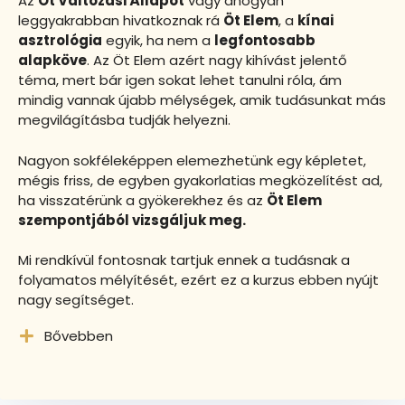
Az
Öt Változási Állapot
vagy ahogyan
leggyakrabban hivatkoznak rá
Öt Elem
, a
kínai
asztrológia
egyik, ha nem a
legfontosabb
alapköve
. Az Öt Elem azért nagy kihívást jelentő
téma, mert bár igen sokat lehet tanulni róla, ám
mindig vannak újabb mélységek, amik tudásunkat más
megvilágításba tudják helyezni.
Nagyon sokféleképpen elemezhetünk egy képletet,
mégis friss, de egyben gyakorlatias megközelítést ad,
ha visszatérünk a gyökerekhez és az
Öt Elem
szempontjából vizsgáljuk meg.
Mi rendkívül fontosnak tartjuk ennek a tudásnak a
folyamatos mélyítését, ezért ez a kurzus ebben nyújt
nagy segítséget.
Bővebben