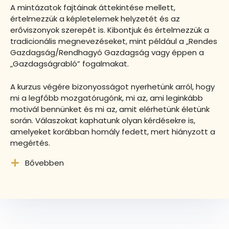
A mintázatok fajtáinak áttekintése mellett,
értelmezzük a képletelemek helyzetét és az
erőviszonyok szerepét is. Kibontjuk és értelmezzük a
tradicionális megnevezéseket, mint például a „Rendes
Gazdagság/Rendhagyó Gazdagság vagy éppen a
„Gazdagságrabló” fogalmakat.
A kurzus végére bizonyosságot nyerhetünk arról, hogy
mi a legfőbb mozgatórugónk, mi az, ami leginkább
motivál bennünket és mi az, amit elérhetünk életünk
során. Válaszokat kaphatunk olyan kérdésekre is,
amelyeket korábban homály fedett, mert hiányzott a
megértés.
Bővebben