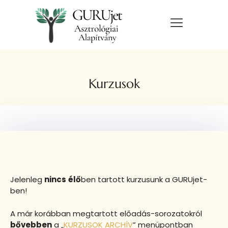
Kurzusok
Jelenleg
nincs
élő
ben tartott kurzusunk a GURUjet-
ben!
A már korábban megtartott előadás-sorozatokról
bővebben
a „
KURZUSOK ARCHÍV
” menüpontban