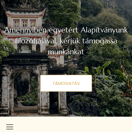
Amennyiben egyetért Alapítványunk
filozófiájával, kérjük támogassa
munkánkat
TÁMOGATÁS