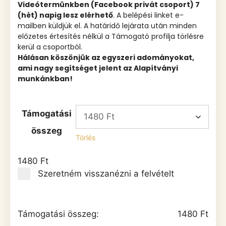
Videótermünkben (Facebook privát csoport) 7
(hét) napig lesz elérhető
. A belépési linket e-
mailben küldjük el. A határidő lejárata után minden
előzetes értesítés nélkül a Támogató profilja törlésre
kerül a csoportból.
Hálásan köszönjük az egyszeri adományokat,
ami nagy segítséget jelent az Alapítványi
munkánkban!
Támogatási
összeg
Törlés
1480
Ft
Szeretném visszanézni a felvételt
Támogatási összeg:
1480
Ft