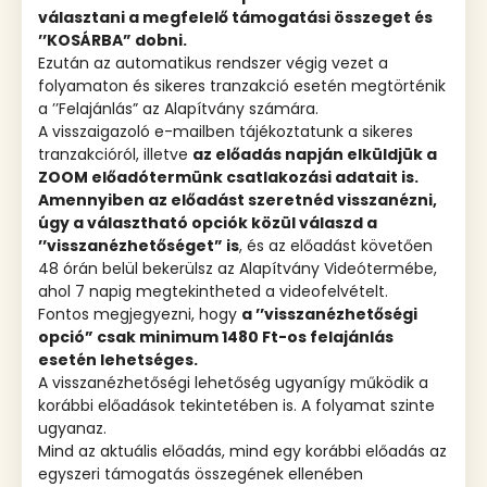
választani a megfelelő támogatási összeget és
’’KOSÁRBA” dobni.
Ezután az automatikus rendszer végig vezet a
folyamaton és sikeres tranzakció esetén megtörténik
a ’’Felajánlás” az Alapítvány számára.
A visszaigazoló e-mailben tájékoztatunk a sikeres
tranzakcióról, illetve
az előadás napján elküldjük a
ZOOM előadótermünk csatlakozási adatait is.
Amennyiben az előadást szeretnéd visszanézni,
úgy a választható opciók közül válaszd a
’’visszanézhetőséget” is
, és az előadást követően
48 órán belül bekerülsz az Alapítvány Videótermébe,
ahol 7 napig megtekintheted a videofelvételt.
Fontos megjegyezni, hogy
a ’’visszanézhetőségi
opció” csak minimum 1480 Ft-os felajánlás
esetén lehetséges.
A visszanézhetőségi lehetőség ugyanígy működik a
korábbi előadások tekintetében is. A folyamat szinte
ugyanaz.
Mind az aktuális előadás, mind egy korábbi előadás az
egyszeri támogatás összegének ellenében