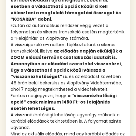
korábbi előadást újra megnézni.
Ebben az
esetben a választható opciók közül ki kell
választani a megfelelő támogatási összeget és
’’KOSÁRBA” dobni.
Ezután az automatikus rendszer végig vezet a
folyamaton és sikeres tranzakció esetén megtörténik
a ’’Felajánlás” az Alapítvány számára.
A visszaigazoló e-mailben tájékoztatunk a sikeres
tranzakcióról, illetve
az előadás napján elküldjük a
ZOOM előadótermünk csatlakozási adatait is.
Amennyiben az előadást szeretnéd visszanézni,
úgy a választható opciók közül válaszd a
’’visszanézhetőséget” is
, és az előadást követően
48 órán belül bekerülsz az Alapítvány Videótermébe,
ahol 7 napig megtekintheted a videofelvételt.
Fontos megjegyezni, hogy
a ’’visszanézhetőségi
opció” csak minimum 1480 Ft-os felajánlás
esetén lehetséges.
A visszanézhetőségi lehetőség ugyanígy működik a
korábbi előadások tekintetében is. A folyamat szinte
ugyanaz.
Mind az aktuális előadás, mind egy korábbi előadás az