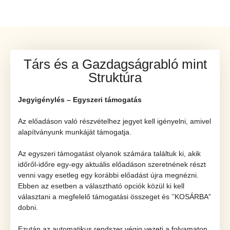
Társ és a Gazdagságrabló mint
Struktúra
Jegyigénylés – Egyszeri támogatás
Az előadáson való részvételhez jegyet kell igényelni, amivel
alapítványunk munkáját támogatja.
Az egyszeri támogatást olyanok számára találtuk ki, akik
időről-időre egy-egy aktuális előadáson szeretnének részt
venni vagy esetleg egy korábbi előadást újra megnézni.
Ebben az esetben a választható opciók közül ki kell
választani a megfelelő támogatási összeget és ’’KOSÁRBA”
dobni.
Ezután az automatikus rendszer végig vezeti a folyamaton