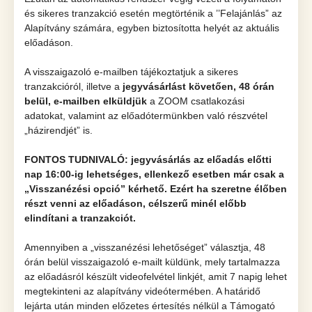
és sikeres tranzakció esetén megtörténik a ’’Felajánlás” az
Alapítvány számára, egyben biztosította helyét az aktuális
előadáson.
A visszaigazoló e-mailben tájékoztatjuk a sikeres
tranzakcióról, illetve a
jegyvásárlást követően, 48
órán
belül, e-mailben elküldjük
a ZOOM csatlakozási
adatokat, valamint az előadótermünkben való részvétel
„házirendjét” is.
FONTOS TUDNIVALÓ: jegyvásárlás az előadás előtti
nap 16:00-ig lehetséges, ellenkező esetben már csak a
„Visszanézési opció” kérhető. Ezért ha szeretne élőben
részt venni az előadáson, célszerű minél előbb
elindítani a tranzakciót.
Amennyiben a „visszanézési lehetőséget” választja, 48
órán belül visszaigazoló e-mailt küldünk, mely tartalmazza
az előadásról készült videofelvétel linkjét, amit 7 napig lehet
megtekinteni az alapítvány videótermében. A határidő
lejárta után minden előzetes értesítés nélkül a Támogató