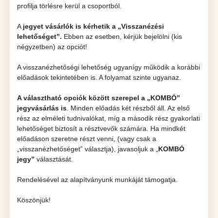
profilja törlésre kerül a csoportból.
A
jegyet vásárlók is kérhetik a „Visszanézési
lehetőséget”.
Ebben az esetben, kérjük bejelölni (kis
négyzetben) az opciót!
A visszanézhetőségi lehetőség ugyanígy működik a korábbi
előadások tekintetében is. A folyamat szinte ugyanaz.
A választható opciók között szerepel a „KOMBÓ”
jegyvásárlás is
. Minden előadás két részből áll. Az első
rész az elméleti tudnivalókat, míg a második rész gyakorlati
lehetőséget biztosít a résztvevők számára. Ha mindkét
előadáson szeretne részt venni, (vagy csak a
„visszanézhetőséget” választja), javasoljuk a „
KOMBÓ
jegy”
választását.
Rendelésével az alapítványunk munkáját támogatja.
Köszönjük!