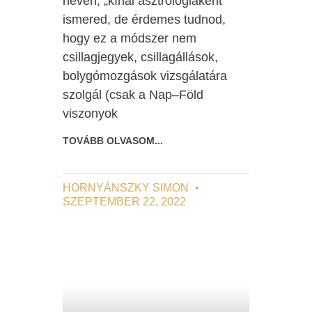
nevén, „kínai asztrológiaként”
ismered, de érdemes tudnod,
hogy ez a módszer nem
csillagjegyek, csillagállások,
bolygómozgások vizsgálatára
szolgál (csak a Nap–Föld
viszonyok
TOVÁBB OLVASOM...
HORNYÁNSZKY SIMON
SZEPTEMBER 22, 2022