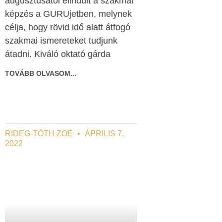
augusztusától elindult a szakmai
képzés a GURUjetben, melynek
célja, hogy rövid idő alatt átfogó
szakmai ismereteket tudjunk
átadni. Kiváló oktató gárda
TOVÁBB OLVASOM...
RIDEG-TÓTH ZOÉ
ÁPRILIS 7,
2022