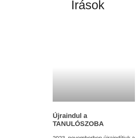
Írások
Újraindul a
TANULÓSZOBA
2023. novemberben újraindítjuk a