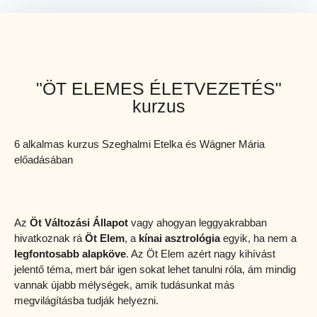
"ÖT ELEMES ÉLETVEZETÉS"
kurzus
6 alkalmas kurzus Szeghalmi Etelka és Wágner Mária
előadásában
Az
Öt Változási Állapot
vagy ahogyan leggyakrabban
hivatkoznak rá
Öt Elem
, a
kínai asztrológia
egyik, ha nem a
legfontosabb alapköve
. Az Öt Elem azért nagy kihívást
jelentő téma, mert bár igen sokat lehet tanulni róla, ám mindig
vannak újabb mélységek, amik tudásunkat más
megvilágításba tudják helyezni.