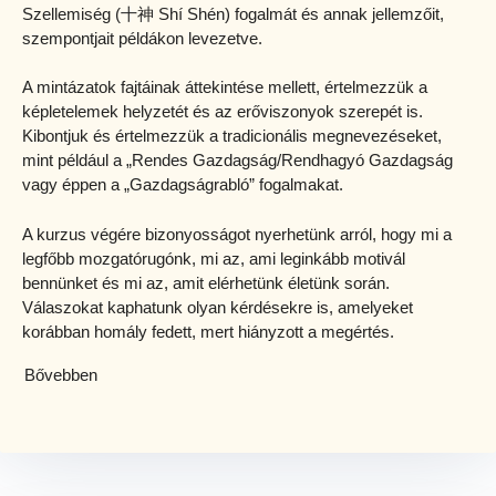
Szellemiség (十神 Shí Shén) fogalmát és annak jellemzőit,
szempontjait példákon levezetve.
A mintázatok fajtáinak áttekintése mellett, értelmezzük a
képletelemek helyzetét és az erőviszonyok szerepét is.
Kibontjuk és értelmezzük a tradicionális megnevezéseket,
mint például a „Rendes Gazdagság/Rendhagyó Gazdagság
vagy éppen a „Gazdagságrabló” fogalmakat.
A kurzus végére bizonyosságot nyerhetünk arról, hogy mi a
legfőbb mozgatórugónk, mi az, ami leginkább motivál
bennünket és mi az, amit elérhetünk életünk során.
Válaszokat kaphatunk olyan kérdésekre is, amelyeket
korábban homály fedett, mert hiányzott a megértés.
Bővebben