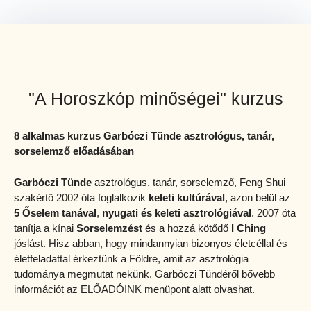
"A Horoszkóp minőségei" kurzus
8 alkalmas kurzus Garbóczi Tünde asztrológus, tanár,
sorselemző előadásában
Garbóczi Tünde
asztrológus, tanár, sorselemző, Feng Shui
szakértő 2002 óta foglalkozik
keleti kultúrával
, azon belül az
5 Őselem tanával
,
nyugati és keleti asztrológiával
. 2007 óta
tanítja a kínai
Sorselemzést
és a hozzá kötődő
I Ching
jóslást. Hisz abban, hogy mindannyian bizonyos életcéllal és
életfeladattal érkeztünk a Földre, amit az asztrológia
tudománya megmutat nekünk. Garbóczi Tündéről bővebb
információt az ELŐADÓINK menüpont alatt olvashat.