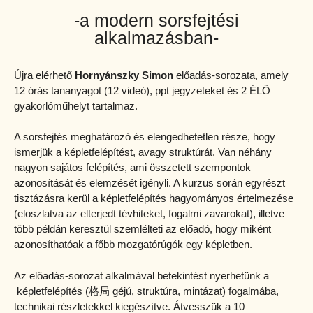
-a modern sorsfejtési
alkalmazásban-
Újra elérhető
Hornyánszky Simon
előadás-sorozata, amely
12 órás tananyagot (12 videó), ppt jegyzeteket és 2 ÉLŐ
gyakorlóműhelyt tartalmaz.
A sorsfejtés meghatározó és elengedhetetlen része, hogy
ismerjük a képletfelépítést, avagy struktúrát. Van néhány
nagyon sajátos felépítés, ami összetett szempontok
azonosítását és elemzését igényli. A kurzus során egyrészt
tisztázásra kerül a képletfelépítés hagyományos értelmezése
(eloszlatva az elterjedt tévhiteket, fogalmi zavarokat), illetve
több példán keresztül szemlélteti az előadó, hogy miként
azonosíthatóak a főbb mozgatórúgók egy képletben.
Az előadás-sorozat alkalmával betekintést nyerhetünk a
képletfelépítés (格局 géjú, struktúra, mintázat) fogalmába,
technikai részletekkel kiegészítve. Átvesszük a 10