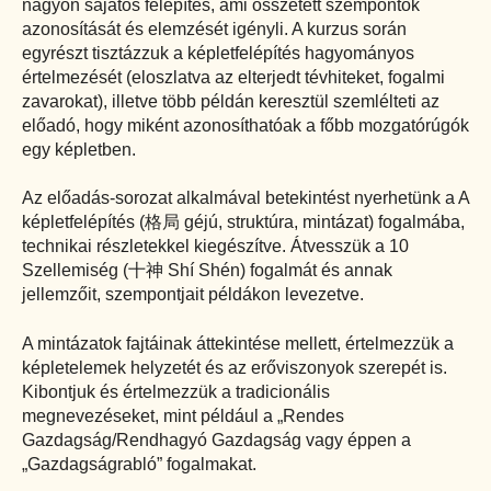
nagyon sajátos felépítés, ami összetett szempontok
azonosítását és elemzését igényli. A kurzus során
egyrészt tisztázzuk a képletfelépítés hagyományos
értelmezését (eloszlatva az elterjedt tévhiteket, fogalmi
zavarokat), illetve több példán keresztül szemlélteti az
előadó, hogy miként azonosíthatóak a főbb mozgatórúgók
egy képletben.
Az előadás-sorozat alkalmával betekintést nyerhetünk a A
képletfelépítés (
格局
géjú, struktúra, mintázat) fogalmába,
technikai részletekkel kiegészítve. Átvesszük a 10
Szellemiség (
十神
Shí Shén) fogalmát és annak
jellemzőit, szempontjait példákon levezetve.
A mintázatok fajtáinak áttekintése mellett, értelmezzük a
képletelemek helyzetét és az erőviszonyok szerepét is.
Kibontjuk és értelmezzük a tradicionális
megnevezéseket, mint például a „Rendes
Gazdagság/Rendhagyó Gazdagság vagy éppen a
„Gazdagságrabló” fogalmakat.