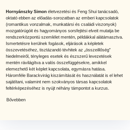
Hornyánszky Simon
életvezetési és Feng Shui tanácsadó,
oktató ebben az előadás-sorozatban az emberi kapcsolatok
(romantikus vonzalmak, munkatársi és családi viszonyok)
mozgatórúgóit és hagyományos sorsfejtési elveit mutatja be
rendszerközpontú szemlélet mentén, példákkal alátámasztva.
Ismertetésre kerülnek fogások, eljárások a képletek
összevetéséhez, tisztázandó tévhitek az „összeillőség”
hiedelmeiről, tényleges esetek és észszerű levezetések
mentén rávilágítva a valós összefüggésekre, amikkel
elemezhető két képlet kapcsolata, egymásra hatása.
Háromféle Barackvirág kiszámítását és használatát is el lehet
sajátítani, valamint nem szokványos társas kapcsolatok
feltérképezéséhez is nyújt néhány támpontot a kurzus.
Bővebben