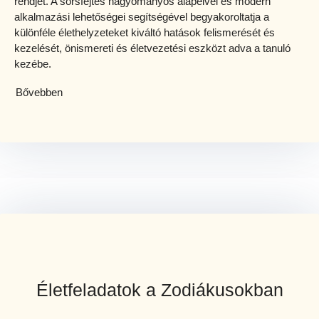
rendjét. A sorsfejtés hagyományos alapelvei és modern
alkalmazási lehetőségei segítségével begyakoroltatja a
különféle élethelyzeteket kiváltó hatások felismerését és
kezelését, önismereti és életvezetési eszközt adva a tanuló
kezébe.
Bővebben
Életfeladatok a Zodiákusokban