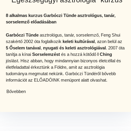
8 alkalmas kurzus Garbóczi Tünde asztrológus, tanár,
sorselemző előadásában
Garbóczi Tünde
asztrológus, tanár, sorselemző, Feng Shui
szakértő 2002 óta foglalkozik
keleti kultúrával
, azon belül az
5 Őselem tanával
,
nyugati és keleti asztrológiával
. 2007 óta
tanítja a kínai
Sorselemzést
és a hozzá kötődő
I Ching
jóslást. Hisz abban, hogy mindannyian bizonyos életcéllal és
életfeladattal érkeztünk a Földre, amit az asztrológia
tudománya megmutat nekünk. Garbóczi Tündéről bővebb
információt az ELŐADÓINK menüpont alatt olvashat.
Bővebben