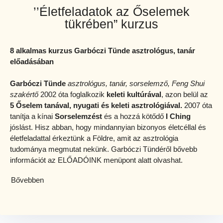
’’Életfeladatok az Őselemek
tükrében” kurzus
8 alkalmas kurzus Garbóczi Tünde asztrológus, tanár
előadásában
Garbóczi Tünde
asztrológus, tanár, sorselemző, Feng Shui
szakértő
2002 óta foglalkozik
keleti kultúrával
, azon belül az
5 Őselem tanával, nyugati és keleti asztrológiával.
2007 óta
tanítja a kínai
Sorselemzést
és a hozzá kötődő
I Ching
jóslást. Hisz abban, hogy mindannyian bizonyos életcéllal és
életfeladattal érkeztünk a Földre, amit az asztrológia
tudománya megmutat nekünk. Garbóczi Tündéről bővebb
információt az ELŐADÓINK menüpont alatt olvashat.
Bővebben