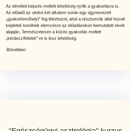
Az elméleti képzés mellett lehetőség nyílik a gyakorlásra is.
Az előadó az utolsó két alkalom során egy úgynevezett
„gyakorlóműhelyt” fog létrehozni, ahol a résztvevők által hozott
képletek kerülnek elemzésre az előadásokon bemutatott elvek
alapján. Természetesen a közös gyakorlás mellett
„kérdezz/felelek”-re is lesz lehetőség.
Bővebben
"Egészségügyi asztrológia" kurzus