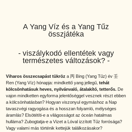
A Yang Víz és a Yang Tűz
összjátéka
- viszálykodó ellentétek vagy
természetes változások? -
Viharos összecsapást tükröz
a 丙 Bing (Yang Tűz) év 壬
Ren (Yang Víz) hónapja: mindkettő yang jellegű,
tehát
kölcsönhatásuk heves, nyilvánvaló, átalakító, tetterős.
De
vajon mindketten egyforma jelentőséggel vesznek részt ebben
a kölcsönhatásban? Hogyan viszonyul egymáshoz a Nap
tavaszvégi ragyogása és a hosszan folyamló, mélységes
áramlás? Elsötétíti-e a világosságot az óceán hatalmas
hulláma? Zubogtatja-e a Vizet a Lóval izzított Tűz forrósága?
Vagy valami más történik kettejük találkozásakor?