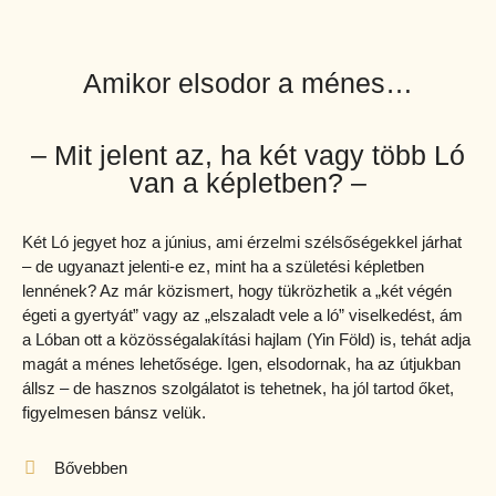
Amikor elsodor a ménes…
– Mit jelent az, ha két vagy több Ló
van a képletben? –
Két Ló jegyet hoz a június, ami érzelmi szélsőségekkel járhat
– de ugyanazt jelenti-e ez, mint ha a születési képletben
lennének? Az már közismert, hogy tükrözhetik a „két végén
égeti a gyertyát” vagy az „elszaladt vele a ló” viselkedést, ám
a Lóban ott a közösségalakítási hajlam (Yin Föld) is, tehát adja
magát a ménes lehetősége. Igen, elsodornak, ha az útjukban
állsz – de hasznos szolgálatot is tehetnek, ha jól tartod őket,
figyelmesen bánsz velük.
Bővebben