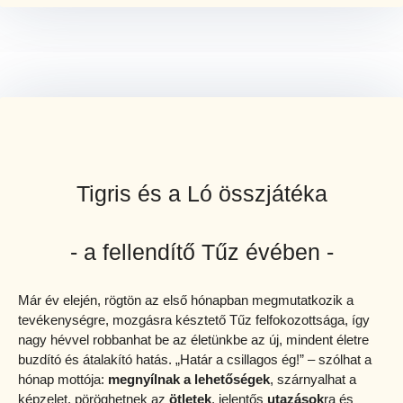
Tigris és a Ló összjátéka
- a fellendítő Tűz évében -
Már év elején, rögtön az első hónapban megmutatkozik a
tevékenységre, mozgásra késztető Tűz felfokozottsága, így
nagy hévvel robbanhat be az életünkbe az új, mindent életre
buzdító és átalakító hatás. „Határ a csillagos ég!” – szólhat a
hónap mottója:
megnyílnak a lehetőségek
, szárnyalhat a
képzelet, pöröghetnek az
ötletek
, jelentős
utazások
ra és