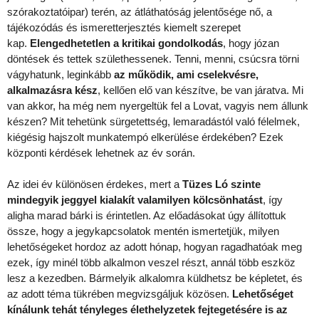
szórakoztatóipar) terén, az átláthatóság jelentősége nő, a
tájékozódás és ismeretterjesztés kiemelt szerepet
kap.
Elengedhetetlen a kritikai gondolkodás
, hogy józan
döntések és tettek születhessenek. Tenni, menni, csúcsra törni
vágyhatunk, leginkább
az működik, ami cselekvésre,
alkalmazásra kész
, kellően elő van készítve, be van járatva. Mi
van akkor, ha még nem nyergeltük fel a Lovat, vagyis nem állunk
készen? Mit tehetünk sürgetettség, lemaradástól való félelmek,
kiégésig hajszolt munkatempó elkerülése érdekében? Ezek
központi kérdések lehetnek az év során.
Az idei év különösen érdekes, mert a
Tüzes Ló szinte
mindegyik jeggyel kialakít valamilyen kölcsönhatást
, így
aligha marad bárki is érintetlen. Az előadásokat úgy állítottuk
össze, hogy a jegykapcsolatok mentén ismertetjük, milyen
lehetőségeket hordoz az adott hónap, hogyan ragadhatóak meg
ezek, így minél több alkalmon veszel részt, annál több eszköz
lesz a kezedben. Bármelyik alkalomra küldhetsz be képletet, és
az adott téma tükrében megvizsgáljuk közösen.
Lehetőséget
kínálunk tehát tényleges élethelyzetek fejtegetésére is az