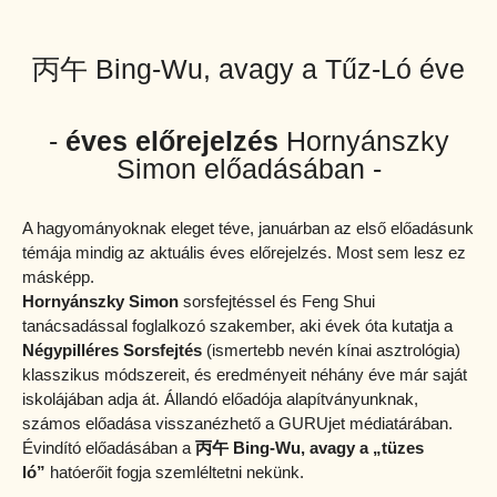
丙午 Bing-Wu, avagy a Tűz-Ló éve
-
éves előrejelzés
Hornyánszky
Simon előadásában -
A hagyományoknak eleget téve, januárban az első előadásunk
témája mindig az aktuális éves előrejelzés. Most sem lesz ez
másképp.
Hornyánszky Simon
sorsfejtéssel és Feng Shui
tanácsadással foglalkozó szakember, aki évek óta kutatja a
Négypilléres Sorsfejtés
(ismertebb nevén kínai asztrológia)
klasszikus módszereit, és eredményeit néhány éve már saját
iskolájában adja át. Állandó előadója alapítványunknak,
számos előadása visszanézhető a GURUjet médiatárában.
Évindító előadásában a
丙午
Bing-Wu, avagy a „tüzes
ló”
hatóerőit fogja szemléltetni nekünk.