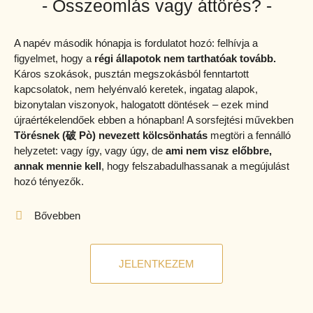
- Összeomlás vagy áttörés? -
A napév második hónapja is fordulatot hozó: felhívja a
figyelmet, hogy a
régi állapotok nem
tarthatóak tovább.
Káros szokások, pusztán megszokásból fenntartott
kapcsolatok, nem helyénvaló keretek, ingatag alapok,
bizonytalan viszonyok, halogatott döntések – ezek mind
újraértékelendőek ebben a hónapban! A sorsfejtési művekben
Törésnek (
破 Pò) nevezett kölcsönhatás
megtöri a fennálló
helyzetet: vagy így, vagy úgy, de
ami nem visz előbbre,
annak mennie kell
, hogy felszabadulhassanak a megújulást
hozó tényezők.
Bővebben
JELENTKEZEM