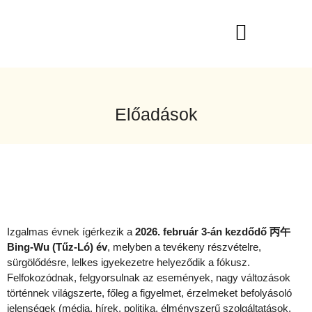
Előadások
Izgalmas évnek ígérkezik a
2026. február 3-án kezdődő
丙午
Bing-Wu (Tűz-Ló) év
, melyben a tevékeny részvételre,
sürgölődésre, lelkes igyekezetre helyeződik a fókusz.
Felfokozódnak, felgyorsulnak az események, nagy változások
történnek világszerte, főleg a figyelmet, érzelmeket befolyásoló
jelenségek (média, hírek, politika, élményszerű szolgáltatások,