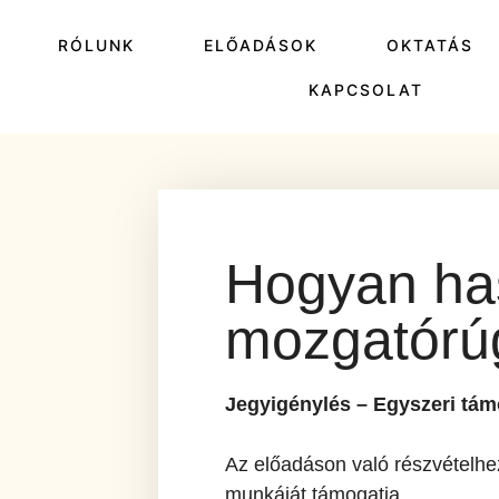
P
RÓLUNK
ELŐADÁSOK
OKTATÁS
KAPCSOLAT
Hogyan ha
mozgatórúg
Jegyigénylés – Egyszeri tá
Az előadáson való részvételhez
munkáját támogatja.