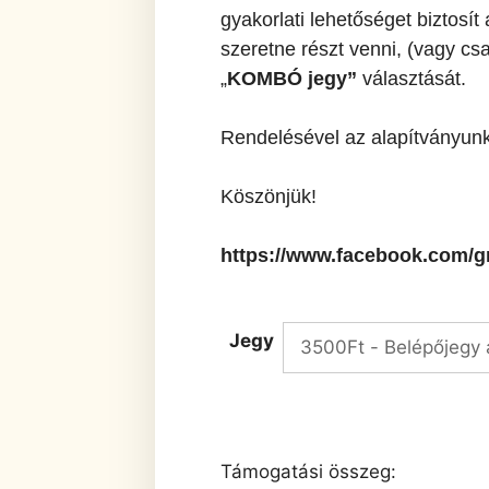
gyakorlati lehetőséget biztosí
szeretne részt venni, (vagy csa
„
KOMBÓ jegy”
választását.
Rendelésével az alapítványun
Köszönjük!
https://www.facebook.com/gr
Jegy
Támogatási összeg: