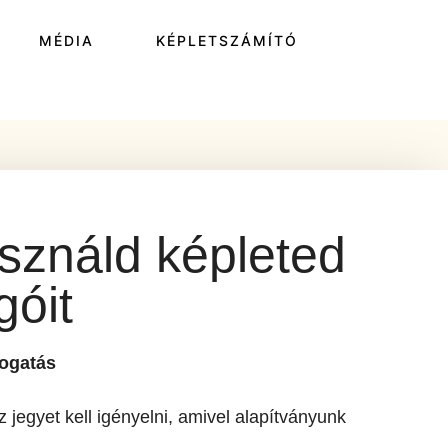
MÉDIA
KÉPLETSZÁMÍTÓ
sználd képleted
óit
mogatás
 jegyet kell igényelni, amivel alapítványunk