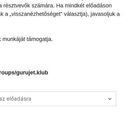
t a résztvevők számára. Ha mindkét előadáson
k a „visszanézhetőséget” választja), javasoljuk a
k munkáját támogatja.
oups/gurujet.klub