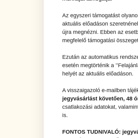
Az egyszeri támogatást olyanok
aktuális előadáson szeretnének
újra megnézni. Ebben az esetbe
megfelelő támogatási összege
Ezután az automatikus rendszer
esetén megtörténik a ’’Felaján
helyét az aktuális előadáson.
A visszaigazoló e-mailben tájéko
jegyvásárlást követően, 48
ó
csatlakozási adatokat, valamin
is.
FONTOS TUDNIVALÓ: jegyvásá