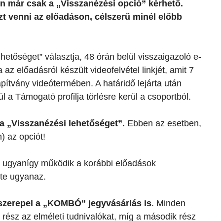
en már csak a „Visszanézési opció” kérhető.
zt venni az előadáson, célszerű minél előbb
etőséget” választja, 48 órán belül visszaigazoló e-
 az előadásról készült videofelvétel linkjét, amit 7
apítvány videótermében. A határidő lejárta után
l a Támogató profilja törlésre kerül a csoportból.
 a „Visszanézési lehetőséget”.
Ebben az esetben,
) az opciót!
g ugyanígy működik a korábbi előadások
nte ugyanaz.
 szerepel a „KOMBÓ” jegyvásárlás is
. Minden
ő rész az elméleti tudnivalókat, míg a második rész