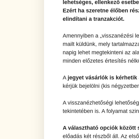
lehetséges, ellenkező esetb
Ezért ha szeretne élőben rés
elindítani a tranzakciót.
Amennyiben a „visszanézési leh
mailt küldünk, mely tartalmazza
napig lehet megtekinteni az al
minden előzetes értesítés nélkü
A
jegyet vásárlók is kérhetik
kérjük bejelölni (kis négyzetben
A visszanézhetőségi lehetősé
tekintetében is. A folyamat szi
A választható opciók között
előadás két részből áll. Az els