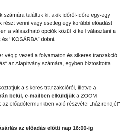
 számára találtuk ki, akik időről-időre egy-egy
 részt venni vagy esetleg egy korábbi előadást
n a választható opciók közül ki kell választani a
t és ’’KOSÁRBA” dobni.
 végig vezeti a folyamaton és sikeres tranzakció
lás” az Alapítvány számára, egyben biztosította
ztatjuk a sikeres tranzakcióról, illetve a
rán belül, e-mailben elküldjük
a ZOOM
t az előadótermünkben való részvétel „házirendjét”
rlás az előadás előtti nap 16:00-ig