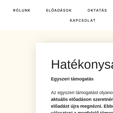
P
RÓLUNK
ELŐADÁSOK
OKTATÁS
KAPCSOLAT
Hatékonys
Egyszeri támogatás
Az egyszeri támogatást olyanok
aktuális előadáson szeretnén
előadást újra megnézni.
Ebbe