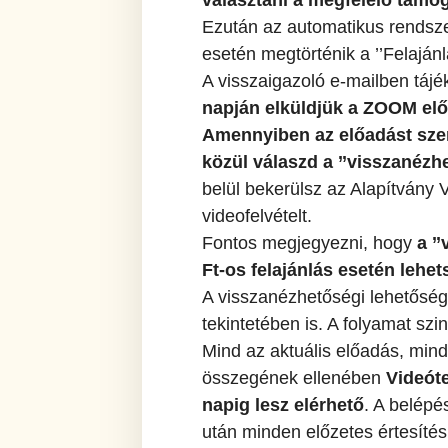
választani a megfelelő támo
Ezután az automatikus rendsze
esetén megtörténik a ’’Felaján
A visszaigazoló e-mailben tájék
napján elküldjük a ZOOM elő
Amennyiben az előadást szer
közül válaszd a ’’visszanézh
belül bekerülsz az Alapítvány
videofelvételt.
Fontos megjegyezni, hogy
a ’
Ft-os felajánlás esetén lehet
A visszanézhetőségi lehetősé
tekintetében is. A folyamat szi
Mind az aktuális előadás, min
összegének ellenében
Videót
napig lesz elérhető
. A belépés
után minden előzetes értesítés 