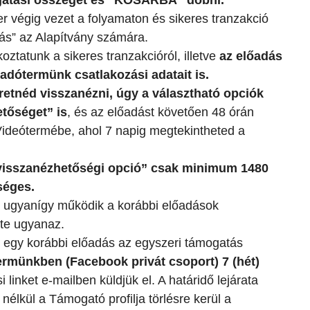
gatási összeget és ’’KOSÁRBA” dobni.
r végig vezet a folyamaton és sikeres tranzakció
lás” az Alapítvány számára.
oztatunk a sikeres tranzakcióról, illetve
az előadás
adótermünk csatlakozási adatait is.
etnéd visszanézni, úgy a választható opciók
etőséget” is
, és az előadást követően 48 órán
 Videótermébe, ahol 7 napig megtekintheted a
’visszanézhetőségi opció” csak minimum 1480
séges.
g ugyanígy működik a korábbi előadások
nte ugyanaz.
d egy korábbi előadás az egyszeri támogatás
ermünkben (Facebook privát csoport) 7 (hét)
i linket e-mailben küldjük el. A határidő lejárata
nélkül a Támogató profilja törlésre kerül a