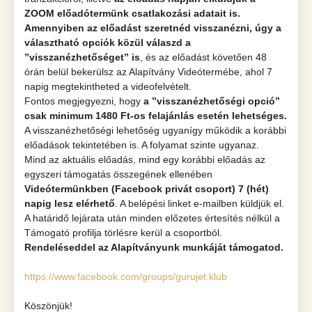
ZOOM előadótermünk csatlakozási adatait is.
Amennyiben az előadást szeretnéd visszanézni, úgy a
választható opciók közül válaszd a
’’visszanézhetőséget” is
, és az előadást követően 48
órán belül bekerülsz az Alapítvány Videótermébe, ahol 7
napig megtekintheted a videofelvételt.
Fontos megjegyezni, hogy
a ’’visszanézhetőségi opció”
csak minimum 1480 Ft-os felajánlás esetén lehetséges.
A visszanézhetőségi lehetőség ugyanígy működik a korábbi
előadások tekintetében is. A folyamat szinte ugyanaz.
Mind az aktuális előadás, mind egy korábbi előadás az
egyszeri támogatás összegének ellenében
Videótermünkben (Facebook privát csoport) 7 (hét)
napig lesz elérhető
. A belépési linket e-mailben küldjük el.
A határidő lejárata után minden előzetes értesítés nélkül a
Támogató profilja törlésre kerül a csoportból.
Rendeléseddel az Alapítványunk munkáját támogatod.
https://www.facebook.com/groups/gurujet.klub
Köszönjük!