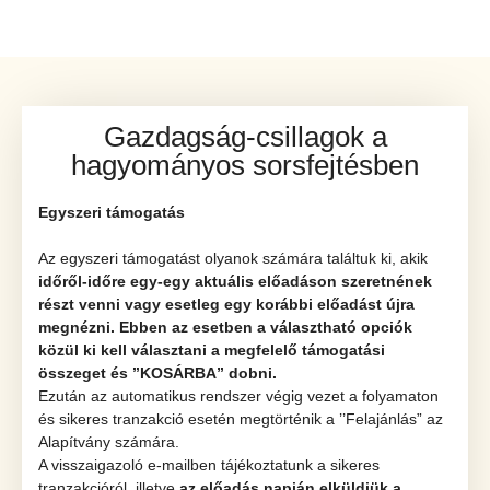
Gazdagság-csillagok a
hagyományos sorsfejtésben
Egyszeri támogatás
Az egyszeri támogatást olyanok számára találtuk ki, akik
időről-időre egy-egy aktuális előadáson szeretnének
részt venni vagy esetleg egy korábbi előadást újra
megnézni.
Ebben az esetben a választható opciók
közül ki kell választani a megfelelő támogatási
összeget és ’’KOSÁRBA” dobni.
Ezután az automatikus rendszer végig vezet a folyamaton
és sikeres tranzakció esetén megtörténik a ’’Felajánlás” az
Alapítvány számára.
A visszaigazoló e-mailben tájékoztatunk a sikeres
tranzakcióról, illetve
az előadás napján elküldjük a