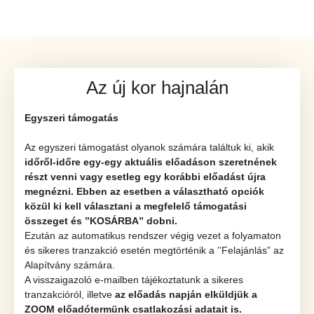
Az új kor hajnalán
Egyszeri támogatás
Az egyszeri támogatást olyanok számára találtuk ki, akik
időről-időre egy-egy aktuális előadáson szeretnének
részt venni vagy esetleg egy korábbi előadást újra
megnézni.
Ebben az esetben a választható opciók
közül ki kell választani a megfelelő támogatási
összeget és ’’KOSÁRBA” dobni.
Ezután az automatikus rendszer végig vezet a folyamaton
és sikeres tranzakció esetén megtörténik a ’’Felajánlás” az
Alapítvány számára.
A visszaigazoló e-mailben tájékoztatunk a sikeres
tranzakcióról, illetve
az előadás napján elküldjük a
ZOOM előadótermünk csatlakozási adatait is.