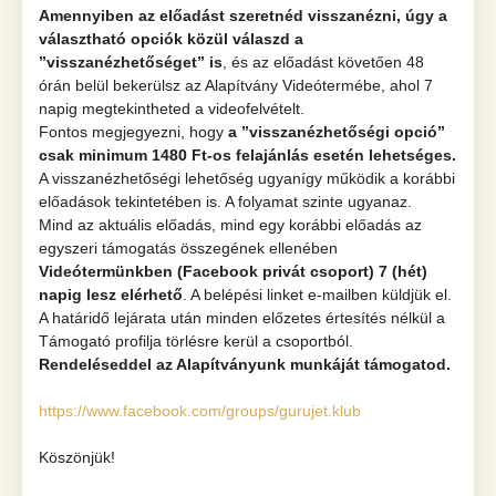
Amennyiben az előadást szeretnéd visszanézni, úgy a
választható opciók közül válaszd a
’’visszanézhetőséget” is
, és az előadást követően 48
órán belül bekerülsz az Alapítvány Videótermébe, ahol 7
napig megtekintheted a videofelvételt.
Fontos megjegyezni, hogy
a ’’visszanézhetőségi opció”
csak minimum 1480 Ft-os felajánlás esetén lehetséges.
A visszanézhetőségi lehetőség ugyanígy működik a korábbi
előadások tekintetében is. A folyamat szinte ugyanaz.
Mind az aktuális előadás, mind egy korábbi előadás az
egyszeri támogatás összegének ellenében
Videótermünkben (Facebook privát csoport) 7 (hét)
napig lesz elérhető
. A belépési linket e-mailben küldjük el.
A határidő lejárata után minden előzetes értesítés nélkül a
Támogató profilja törlésre kerül a csoportból.
Rendeléseddel az Alapítványunk munkáját támogatod.
https://www.facebook.com/groups/gurujet.klub
Köszönjük!