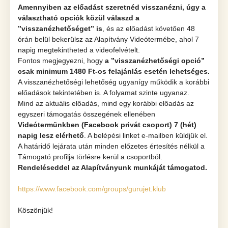
Amennyiben az előadást szeretnéd visszanézni, úgy a
választható opciók közül válaszd a
’’visszanézhetőséget” is
, és az előadást követően 48
órán belül bekerülsz az Alapítvány Videótermébe, ahol 7
napig megtekintheted a videofelvételt.
Fontos megjegyezni, hogy
a ’’visszanézhetőségi opció”
csak minimum 1480 Ft-os felajánlás esetén lehetséges.
A visszanézhetőségi lehetőség ugyanígy működik a korábbi
előadások tekintetében is. A folyamat szinte ugyanaz.
Mind az aktuális előadás, mind egy korábbi előadás az
egyszeri támogatás összegének ellenében
Videótermünkben (Facebook privát csoport) 7 (hét)
napig lesz elérhető
. A belépési linket e-mailben küldjük el.
A határidő lejárata után minden előzetes értesítés nélkül a
Támogató profilja törlésre kerül a csoportból.
Rendeléseddel az Alapítványunk munkáját támogatod.
https://www.facebook.com/groups/gurujet.klub
Köszönjük!