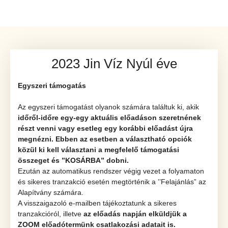
2023 Jin Víz Nyúl éve
Egyszeri támogatás
Az egyszeri támogatást olyanok számára találtuk ki, akik
időről-időre egy-egy aktuális előadáson szeretnének
részt venni vagy esetleg egy korábbi előadást újra
megnézni.
Ebben az esetben a választható opciók
közül ki kell választani a megfelelő támogatási
összeget és ’’KOSÁRBA” dobni.
Ezután az automatikus rendszer végig vezet a folyamaton
és sikeres tranzakció esetén megtörténik a ’’Felajánlás” az
Alapítvány számára.
A visszaigazoló e-mailben tájékoztatunk a sikeres
tranzakcióról, illetve
az előadás napján elküldjük a
ZOOM előadótermünk csatlakozási adatait is.