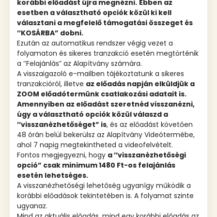
korábbi előadást újra megnézni.
Ebben az
esetben a választható opciók közül ki kell
választani a megfelelő támogatási összeget és
’’KOSÁRBA” dobni.
Ezután az automatikus rendszer végig vezet a
folyamaton és sikeres tranzakció esetén megtörténik
a ’’Felajánlás” az Alapítvány számára.
A visszaigazoló e-mailben tájékoztatunk a sikeres
tranzakcióról, illetve
az előadás napján elküldjük a
ZOOM előadótermünk csatlakozási adatait is.
Amennyiben az előadást szeretnéd visszanézni,
úgy a választható opciók közül válaszd a
’’visszanézhetőséget” is
, és az előadást követően
48 órán belül bekerülsz az Alapítvány Videótermébe,
ahol 7 napig megtekintheted a videofelvételt.
Fontos megjegyezni, hogy
a ’’visszanézhetőségi
opció” csak minimum 1480 Ft-os felajánlás
esetén lehetséges.
A visszanézhetőségi lehetőség ugyanígy működik a
korábbi előadások tekintetében is. A folyamat szinte
ugyanaz.
Mind az aktuális előadás, mind egy korábbi előadás az