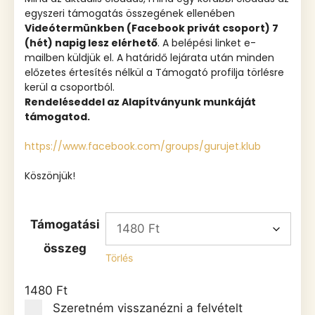
egyszeri támogatás összegének ellenében
Videótermünkben (Facebook privát csoport) 7
(hét) napig lesz elérhető
. A belépési linket e-
mailben küldjük el. A határidő lejárata után minden
előzetes értesítés nélkül a Támogató profilja törlésre
kerül a csoportból.
Rendeléseddel az Alapítványunk munkáját
támogatod.
https://www.facebook.com/groups/gurujet.klub
Köszönjük!
Támogatási
összeg
Törlés
1480
Ft
Szeretném visszanézni a felvételt