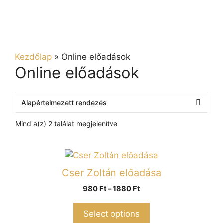
Kezdőlap
»
Online előadások
Online előadások
Mind a(z) 2 találat megjelenítve
Cser Zoltán előadása
980
Ft
–
1880
Ft
Select options