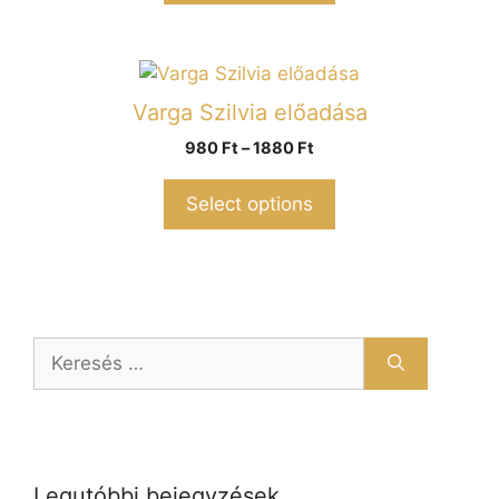
Varga Szilvia előadása
980
Ft
–
1880
Ft
Select options
Legutóbbi bejegyzések