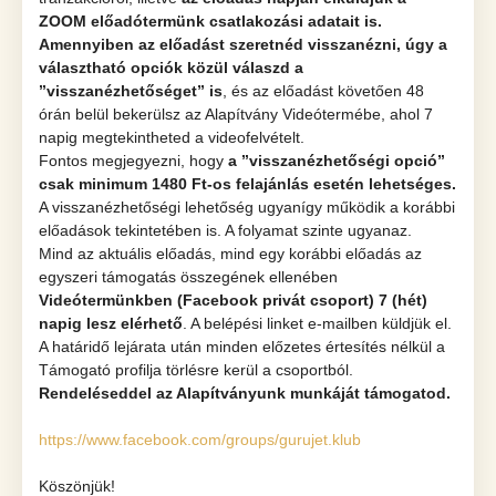
ZOOM előadótermünk csatlakozási adatait is.
Amennyiben az előadást szeretnéd visszanézni, úgy a
választható opciók közül válaszd a
’’visszanézhetőséget” is
, és az előadást követően 48
órán belül bekerülsz az Alapítvány Videótermébe, ahol 7
napig megtekintheted a videofelvételt.
Fontos megjegyezni, hogy
a ’’visszanézhetőségi opció”
csak minimum 1480 Ft-os felajánlás esetén lehetséges.
A visszanézhetőségi lehetőség ugyanígy működik a korábbi
előadások tekintetében is. A folyamat szinte ugyanaz.
Mind az aktuális előadás, mind egy korábbi előadás az
egyszeri támogatás összegének ellenében
Videótermünkben (Facebook privát csoport) 7 (hét)
napig lesz elérhető
. A belépési linket e-mailben küldjük el.
A határidő lejárata után minden előzetes értesítés nélkül a
Támogató profilja törlésre kerül a csoportból.
Rendeléseddel az Alapítványunk munkáját támogatod.
https://www.facebook.com/groups/gurujet.klub
Köszönjük!