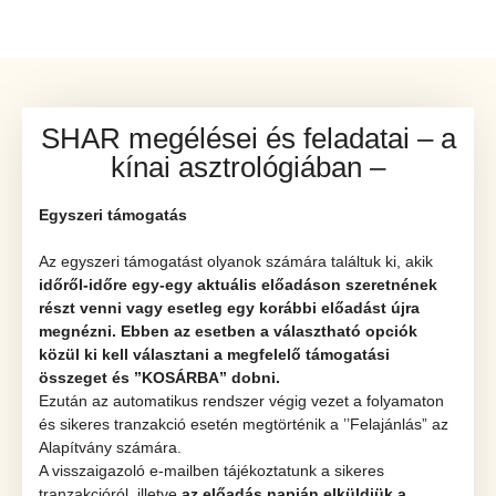
SHAR megélései és feladatai – a
kínai asztrológiában –
Egyszeri támogatás
Az egyszeri támogatást olyanok számára találtuk ki, akik
időről-időre egy-egy aktuális előadáson szeretnének
részt venni vagy esetleg egy korábbi előadást újra
megnézni.
Ebben az esetben a választható opciók
közül ki kell választani a megfelelő támogatási
összeget és ’’KOSÁRBA” dobni.
Ezután az automatikus rendszer végig vezet a folyamaton
és sikeres tranzakció esetén megtörténik a ’’Felajánlás” az
Alapítvány számára.
A visszaigazoló e-mailben tájékoztatunk a sikeres
tranzakcióról, illetve
az előadás napján elküldjük a