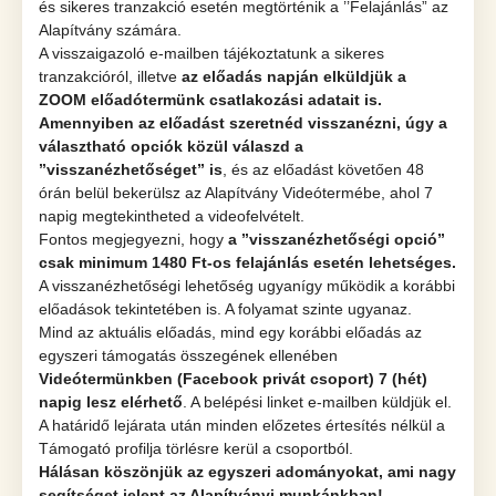
és sikeres tranzakció esetén megtörténik a ’’Felajánlás” az
Alapítvány számára.
A visszaigazoló e-mailben tájékoztatunk a sikeres
tranzakcióról, illetve
az előadás napján elküldjük a
ZOOM előadótermünk csatlakozási adatait is.
Amennyiben az előadást szeretnéd visszanézni, úgy a
választható opciók közül válaszd a
’’visszanézhetőséget” is
, és az előadást követően 48
órán belül bekerülsz az Alapítvány Videótermébe, ahol 7
napig megtekintheted a videofelvételt.
Fontos megjegyezni, hogy
a ’’visszanézhetőségi opció”
csak minimum 1480 Ft-os felajánlás esetén lehetséges.
A visszanézhetőségi lehetőség ugyanígy működik a korábbi
előadások tekintetében is. A folyamat szinte ugyanaz.
Mind az aktuális előadás, mind egy korábbi előadás az
egyszeri támogatás összegének ellenében
Videótermünkben (Facebook privát csoport) 7 (hét)
napig lesz elérhető
. A belépési linket e-mailben küldjük el.
A határidő lejárata után minden előzetes értesítés nélkül a
Támogató profilja törlésre kerül a csoportból.
Hálásan köszönjük az egyszeri adományokat, ami nagy
segítséget jelent az Alapítványi munkánkban!