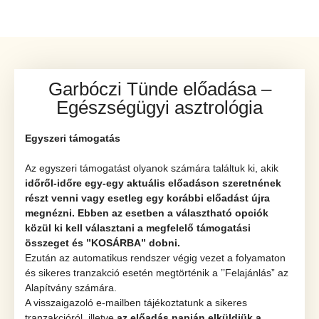
Garbóczi Tünde előadása –
Egészségügyi asztrológia
Egyszeri támogatás
Az egyszeri támogatást olyanok számára találtuk ki, akik
időről-időre egy-egy aktuális előadáson szeretnének
részt venni vagy esetleg egy korábbi előadást újra
megnézni.
Ebben az esetben a választható opciók
közül ki kell választani a megfelelő támogatási
összeget és ’’KOSÁRBA” dobni.
Ezután az automatikus rendszer végig vezet a folyamaton
és sikeres tranzakció esetén megtörténik a ’’Felajánlás” az
Alapítvány számára.
A visszaigazoló e-mailben tájékoztatunk a sikeres
tranzakcióról, illetve
az előadás napján elküldjük a