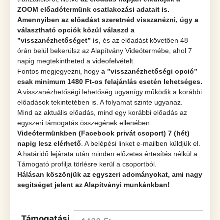
ZOOM előadótermünk csatlakozási adatait is.
Amennyiben az előadást szeretnéd visszanézni, úgy a
választható opciók közül válaszd a
’’visszanézhetőséget” is
, és az előadást követően 48
órán belül bekerülsz az Alapítvány Videótermébe, ahol 7
napig megtekintheted a videofelvételt.
Fontos megjegyezni, hogy
a ’’visszanézhetőségi opció”
csak minimum 1480 Ft-os felajánlás esetén lehetséges.
A visszanézhetőségi lehetőség ugyanígy működik a korábbi
előadások tekintetében is. A folyamat szinte ugyanaz.
Mind az aktuális előadás, mind egy korábbi előadás az
egyszeri támogatás összegének ellenében
Videótermünkben (Facebook privát csoport) 7 (hét)
napig lesz elérhető
. A belépési linket e-mailben küldjük el.
A határidő lejárata után minden előzetes értesítés nélkül a
Támogató profilja törlésre kerül a csoportból.
Hálásan köszönjük az egyszeri adományokat, ami nagy
segítséget jelent az Alapítványi munkánkban!
Támogatási